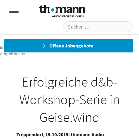
Suchen
nach:
Einladung zur Yamaha AFC3 Präsentation am 14.07.2016
Offene Jobangebote
Erfolgreiche Yamaha AFC3 Präsentation am 14.07.2016 im
Amphitheater
Erfolgreiche d&b-
Workshop-Serie in
Geiselwind
Treppendorf, 19.10.2015: thomann Audio