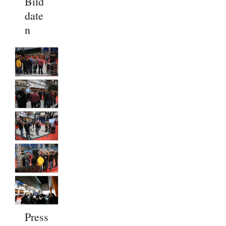
Bild
date
n
Press