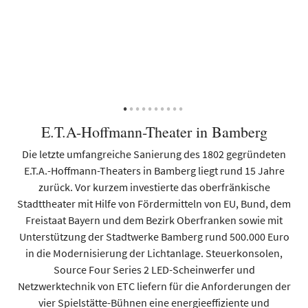
E.T.A-Hoffmann-Theater in Bamberg
Die letzte umfangreiche Sanierung des 1802 gegründeten
E.T.A.-Hoffmann-Theaters in Bamberg liegt rund 15 Jahre
den
zurück. Vor kurzem investierte das oberfränkische
ber
Stadttheater mit Hilfe von Fördermitteln von EU, Bund, dem
b
des
Freistaat Bayern und dem Bezirk Oberfranken sowie mit
Unterstützung der Stadtwerke Bamberg rund 500.000 Euro
er
in die Modernisierung der Lichtanlage. Steuerkonsolen,
ie
Source Four Series 2 LED-Scheinwerfer und
I
Netzwerktechnik von ETC liefern für die Anforderungen der
de
vier Spielstätte-Bühnen eine energieeffiziente und