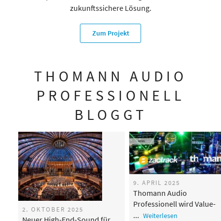
zukunftssichere Lösung.
Zum Projekt
THOMANN AUDIO
PROFESSIONELL
BLOGGT
9. APRIL 2025
Thomann Audio
Professionell wird Value-
2. OKTOBER 2025
Added-Reseller für zactrac
Weiterlesen
Neuer High-End-Sound für