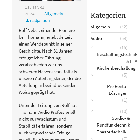
13. MÄRZ
Kategorien
Allgemein
2024
nadja.rauh
Allgemein
(42)
Rolf Nebel, einer der Pioniere
bei Thomann, erlebt derzeit
Audio
(59)
einen Wendepunkt in seiner
(15)
Geschichte. Nach 31 Jahren
Beschallungstechnik
erfolgreicher Führung
& ELA
verabschieden wir uns
Kirchenbeschallung
schweren Herzens von Rolf als
(5)
unseren Abteilungsleiter, der die
Abteilung in beeindruckender
Pro Rental
Weise geprägt hat.
Lösungen
(1)
Unter der Leitung von Rolf hat
(10)
Thomann Audio Professionell
Studio- &
nicht nur Wachstum und
Rundfunktechnik
Stabilität erfahren, sondern
Theatertechnik
auch wegweisende Erfolge
(7)
erzielt. Sein Engagement, seine