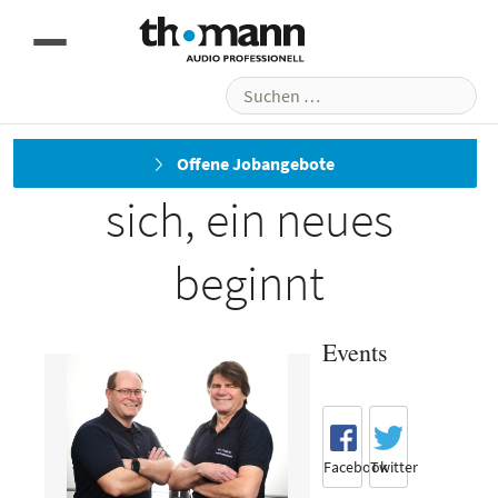
Suchen
nach:
Ein Kapitel schließt
Offene Jobangebote
sich, ein neues
beginnt
Events
Facebook
Twitter