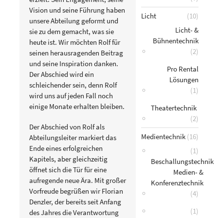
Vision und seine Führung haben
Licht
(10)
unsere Abteilung geformt und
Licht- &
sie zu dem gemacht, was sie
Bühnentechnik
heute ist. Wir möchten Rolf für
(2)
seinen herausragenden Beitrag
und seine Inspiration danken.
Pro Rental
Der Abschied wird ein
Lösungen
schleichender sein, denn Rolf
(1)
wird uns auf jeden Fall noch
einige Monate erhalten bleiben.
Theatertechnik
(2)
Der Abschied von Rolf als
Medientechnik
(16)
Abteilungsleiter markiert das
Ende eines erfolgreichen
(1)
Kapitels, aber gleichzeitig
Beschallungstechnik
öffnet sich die Tür für eine
Medien- &
aufregende neue Ära. Mit großer
Konferenztechnik
Vorfreude begrüßen wir Florian
(4)
Denzler, der bereits seit Anfang
(1)
des Jahres die Verantwortung