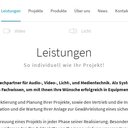
Leistungen
Projekte
Produkte
Über uns
News
Kontak
Video
Licht
Museums- &
Licht- & Bühnentechnik
Ausstellungstechnik
Leistungen
Pro Rental Lösungen
Pro Rental Lösungen
Theatertechnik
Theatertechnik
So individuell wie Ihr Projekt!
Video- & Projektionstechnik
rechpartner für Audio-, Video-, Licht-, und Medientechnik. Als Sy
es Fachwissen, um mit Ihnen Ihre Wünsche erfolgreich in Equipme
tierung und Planung Ihrer Projekte, sowie den Vertrieb und die Ins
tion und die Wartung Ihrer Anlage zur Gewährleistung eines siche
reuung eines Projekts in jeder Phase seiner Realisierung. Besonde