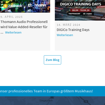
9. APRIL 2025
Thomann Audio Professionell
14. MÄRZ 2024
wird Value-Added-Reseller für
DiGiCo Training Days
zactrack in Deutschland
Weiterlesen
Weiterlesen
Zum Blog
unser professionelles Team in Europas größtem Musikhaus!