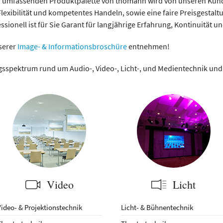
er umfassenden Produktpalette von thomann wird von unseren Kund
exibilität und kompetentes Handeln, sowie eine faire Preisgestaltu
onell ist für Sie Garant für langjährige Erfahrung, Kontinuität un
serer
Image- & Informationsbroschüre
entnehmen!
gsspektrum rund um Audio-, Video-, Licht-, und Medientechnik un
Video
Licht
ideo- & Projektionstechnik
Licht- & Bühnentechnik