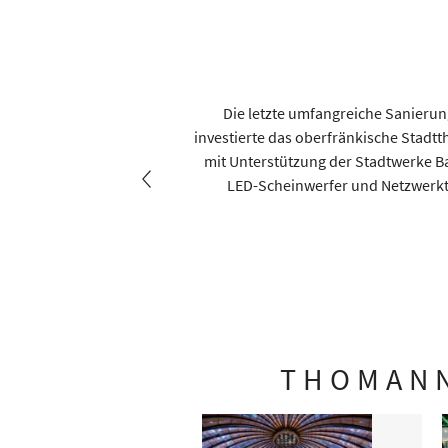
ag, über einen Zeitraum von
Die letzte umfangreiche Sanierun
örtests ebenso einzurichten
investierte das oberfränkische Stadt
 werden.
mit Unterstützung der Stadtwerke B
LED-Scheinwerfer und Netzwerktec
THOMANN