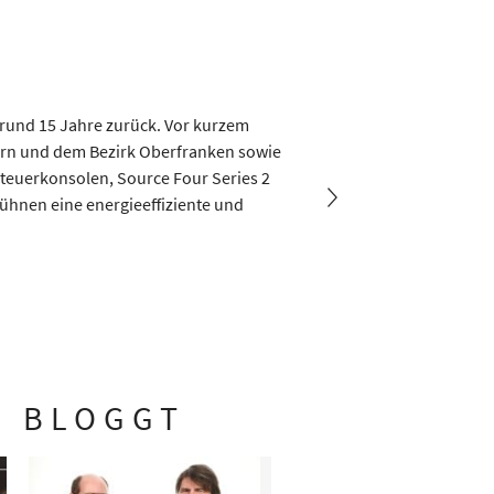
 rund 15 Jahre zurück. Vor kurzem
Im Rahmen der Sanierung
yern und dem Bezirk Oberfranken sowie
Professionell wurde damit b
teuerkonsolen, Source Four Series 2
erweitern. Die Installat
Bühnen eine energieeffiziente und
Studioperipherie für Ton u
L BLOGGT