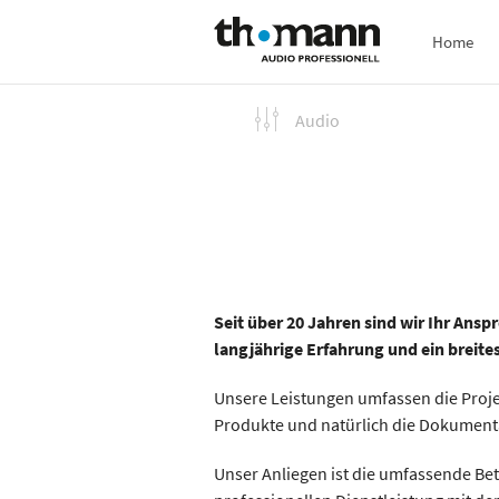
Direkt
Home
zum
Inhalt
Audio
Beschallungstechnik & ELA
Kirchenbeschallung
Pro Rental Lösungen
Studio- & Rundfunktechnik
Theatertechnik
Seit über 20 Jahren sind wir Ihr Ansp
langjährige Erfahrung und ein breit
Unsere Leistungen umfassen die Projek
Produkte und natürlich die Dokumenta
Unser Anliegen ist die umfassende Bet