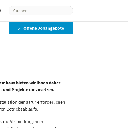
Suchen
t
nach:
Offene Jobangebote
Medien
Medien- & Konferenztechnik
Museums- &
Ausstellungstechnik
Theatertechnik
stemhaus bieten wir Ihnen daher
nt und Projekte umzusetzen.
tallation der dafür erforderlichen
ren Betriebsablaufs.
rs die Verbindung einer