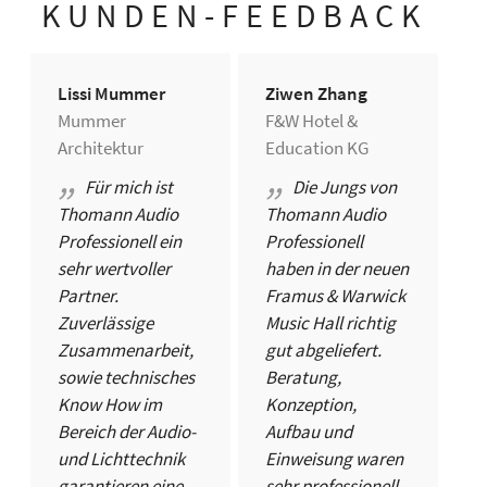
KUNDEN-FEEDBACK
Lissi Mummer
Ziwen Zhang
Mummer
F&W Hotel &
Architektur
Education KG
Für mich ist
Die Jungs von
Thomann Audio
Thomann Audio
Professionell ein
Professionell
sehr wertvoller
haben in der neuen
Partner.
Framus & Warwick
Zuverlässige
Music Hall richtig
Zusammenarbeit,
gut abgeliefert.
sowie technisches
Beratung,
Know How im
Konzeption,
Bereich der Audio-
Aufbau und
und Lichttechnik
Einweisung waren
garantieren eine
sehr professionell