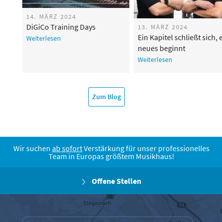
14. MÄRZ 2024
DiGiCo Training Days
13. MÄRZ 2024
Ein Kapitel schließt sich, 
Weiterlesen
neues beginnt
Weiterlesen
Zum Blog
Wir suchen
ab sofort
Verstärkung für unser professionelles
Team in Europas größtem Musikhaus!
Offene Stellen