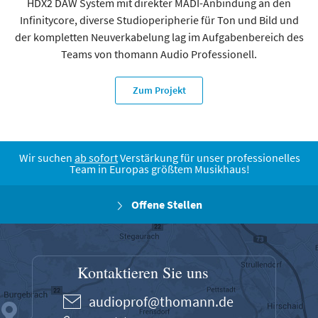
HDX2 DAW System mit direkter MADI-Anbindung an den
ie
Infinitycore, diverse Studioperipherie für Ton und Bild und
der kompletten Neuverkabelung lag im Aufgabenbereich des
Teams von thomann Audio Professionell.
Zum Projekt
Wir suchen
ab sofort
Verstärkung für unser professionelles
Team in Europas größtem Musikhaus!
Offene Stellen
Kontaktieren Sie uns
audioprof@thomann.de