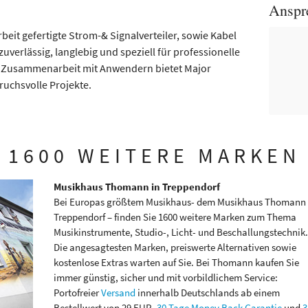
Anspr
beit gefertigte Strom-& Signalverteiler, sowie Kabel
uverlässig, langlebig und speziell für professionelle
 Zusammenarbeit mit Anwendern bietet Major
uchsvolle Projekte.
1600 WEITERE MARKEN
Musikhaus Thomann in Treppendorf
Bei Europas größtem Musikhaus- dem Musikhaus Thomann 
Treppendorf – finden Sie 1600 weitere Marken zum Thema
Musikinstrumente, Studio-, Licht- und Beschallungstechnik.
Die angesagtesten Marken, preiswerte Alternativen sowie
kostenlose Extras warten auf Sie. Bei Thomann kaufen Sie
immer günstig, sicher und mit vorbildlichem Service:
Portofreier
Versand
innerhalb Deutschlands ab einem
Bestellwert von 29 EUR,
30 Tage Money Back Garantie
und
3