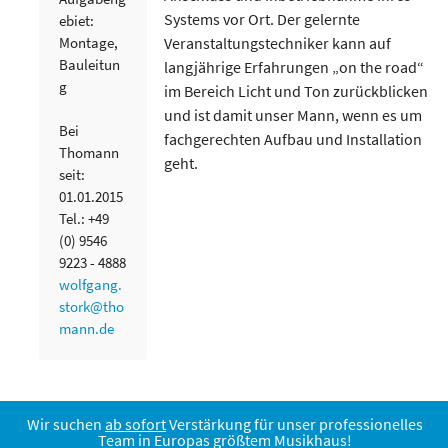
Systems vor Ort. Der gelernte
ebiet:
Montage,
Veranstaltungstechniker kann auf
Bauleitun
langjährige Erfahrungen „on the road“
g
im Bereich Licht und Ton zurückblicken
und ist damit unser Mann, wenn es um
Bei
fachgerechten Aufbau und Installation
Thomann
geht.
seit:
01.01.2015
Tel.: +49
(0) 9546
9223 - 4888
wolfgang.
stork@tho
mann.de
Wir suchen
ab sofort
Verstärkung für unser professionelles
Team in Europas größtem Musikhaus!