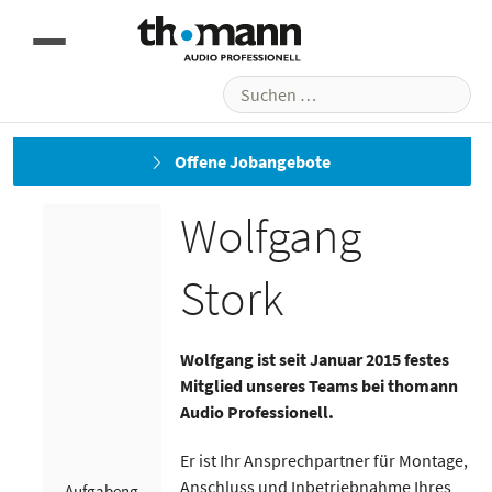
Suchen
nach:
Thomas Hohberger
Offene Jobangebote
Wolfgang Stork
Wolfgang
Stork
Wolfgang ist seit Januar 2015 festes
Mitglied unseres Teams bei thomann
Audio Professionell.
Er ist Ihr Ansprechpartner für Montage,
Anschluss und Inbetriebnahme Ihres
Aufgabeng