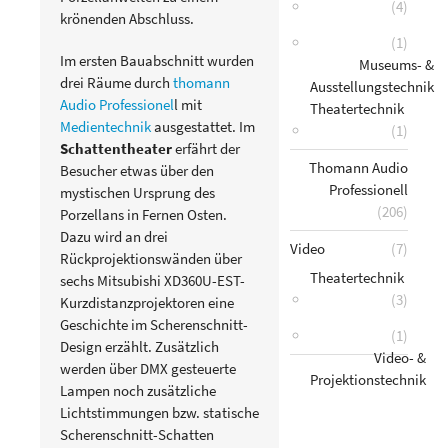
(4)
krönenden Abschluss.
(1)
Im ersten Bauabschnitt wurden
Museums- &
drei Räume durch
thomann
Ausstellungstechnik
Audio Professionel
l mit
Theatertechnik
Medientechnik
ausgestattet. Im
(1)
Schattentheater
erfährt der
Thomann Audio
Besucher etwas über den
Professionell
mystischen Ursprung des
(206)
Porzellans in Fernen Osten.
Dazu wird an drei
Video
(7)
Rückprojektionswänden über
Theatertechnik
sechs Mitsubishi XD360U-EST-
(3)
Kurzdistanzprojektoren eine
Geschichte im Scherenschnitt-
(1)
Design erzählt. Zusätzlich
Video- &
werden über DMX gesteuerte
Projektionstechnik
Lampen noch zusätzliche
Lichtstimmungen bzw. statische
Scherenschnitt-Schatten