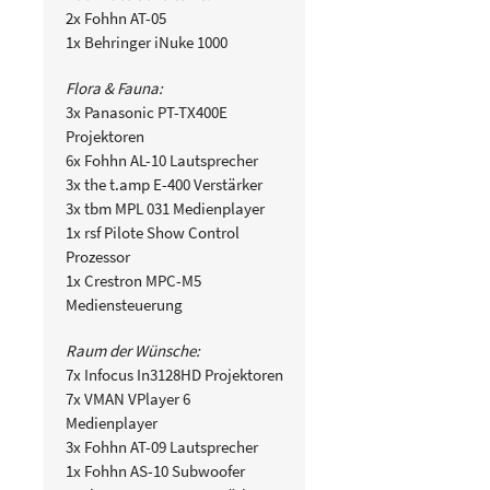
2x Fohhn AT-05
1x Behringer iNuke 1000
Flora & Fauna:
3x Panasonic PT-TX400E
Projektoren
6x Fohhn AL-10 Lautsprecher
3x the t.amp E-400 Verstärker
3x tbm MPL 031 Medienplayer
1x rsf Pilote Show Control
Prozessor
1x Crestron MPC-M5
Mediensteuerung
Raum der Wünsche:
7x Infocus In3128HD Projektoren
7x VMAN VPlayer 6
Medienplayer
3x Fohhn AT-09 Lautsprecher
1x Fohhn AS-10 Subwoofer