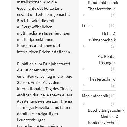
Installationen wird die
Rundfunktechnik
Geschichte des Porzellans
Theatertechnik
erzählt und erlebbar gemacht.
(7)
Erreicht wird dies mit
Licht
(10)
außergewöhnlichen
multimedialen Inszenierungen
Licht- &
mit Bildprojektionen,
Bühnentechnik
Klanginstallationen und
(2)
interaktiven Erlebnisstationen.
Pro Rental
Lösungen
Pünktlich zum Frühjahr startet
(1)
die Leuchtenburg mit
einemPaukenschlag in die neue
Theatertechnik
Saison: Am 20 März, dem
(2)
internationalen Tag des Glücks,
eröffnen drei neue spektakuläre
Medientechnik
(16)
Ausstellungswelten zum Thema
(1)
Thüringer Porzellan und führen
Beschallungstechnik
damit die einzigartigen
Medien- &
Leuchtenburger
Konferenztechnik
Porzellanwelten zu einem