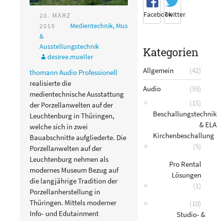
Facebook
Twitter
20. MÄRZ
Medientechnik
,
Museums-
2015
&
Ausstellungstechnik
Kategorien
desiree.mueller
Allgemein
(42)
thomann Audio Professionell
realisierte die
Audio
(59)
medientechnische Ausstattung
(15)
der Porzellanwelten auf der
Beschallungstechnik
Leuchtenburg in Thüringen,
& ELA
welche sich in zwei
Kirchenbeschallung
Bauabschnitte aufgliederte. Die
(5)
Porzellanwelten auf der
Leuchtenburg nehmen als
Pro Rental
modernes Museum Bezug auf
Lösungen
die langjährige Tradition der
(1)
Porzellanherstellung in
Thüringen. Mittels moderner
(10)
Info- und Edutainment
Studio- &