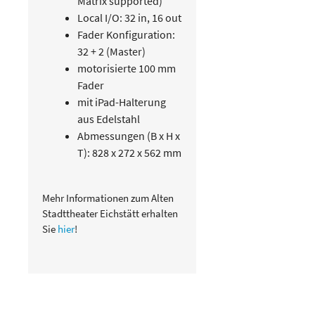
Matrix supported)
Local I/O: 32 in, 16 out
Fader Konfiguration:
32 + 2 (Master)
motorisierte 100 mm
Fader
mit iPad-Halterung
aus Edelstahl
Abmessungen (B x H x
T): 828 x 272 x 562 mm
Mehr Informationen zum Alten
Stadttheater Eichstätt erhalten
Sie
hier
!