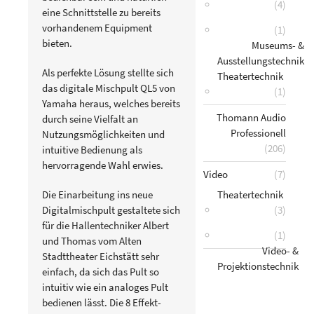
(4)
eine Schnittstelle zu bereits
vorhandenem Equipment
(1)
bieten.
Museums- &
Ausstellungstechnik
Als perfekte Lösung stellte sich
Theatertechnik
das digitale Mischpult QL5 von
(1)
Yamaha heraus, welches bereits
Thomann Audio
durch seine Vielfalt an
Professionell
Nutzungsmöglichkeiten und
(206)
intuitive Bedienung als
hervorragende Wahl erwies.
Video
(7)
Theatertechnik
Die Einarbeitung ins neue
(3)
Digitalmischpult gestaltete sich
für die Hallentechniker Albert
(1)
und Thomas vom Alten
Video- &
Stadttheater Eichstätt sehr
Projektionstechnik
einfach, da sich das Pult so
intuitiv wie ein analoges Pult
bedienen lässt. Die 8 Effekt-