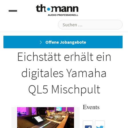
Suchen
nach:
Altes Stadttheater
Offene Jobangebote
Eichstätt erhält ein
digitales Yamaha
QL5 Mischpult
Events