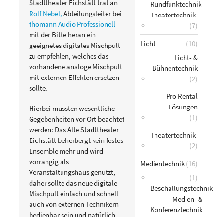
Stadttheater Eichstätt trat an
Rundfunktechnik
Rolf Nebel,
Abteilungsleiter bei
Theatertechnik
thomann Audio Professionell
(7)
mit der Bitte heran ein
Licht
(10)
geeignetes digitales Mischpult
zu empfehlen, welches das
Licht- &
vorhandene analoge Mischpult
Bühnentechnik
mit externen Effekten ersetzen
(2)
sollte.
Pro Rental
Lösungen
Hierbei mussten wesentliche
(1)
Gegebenheiten vor Ort beachtet
werden: Das Alte Stadttheater
Theatertechnik
Eichstätt beherbergt kein festes
(2)
Ensemble mehr und wird
vorrangig als
Medientechnik
(16)
Veranstaltungshaus genutzt,
(1)
daher sollte das neue digitale
Beschallungstechnik
Mischpult einfach und schnell
Medien- &
auch von externen Technikern
Konferenztechnik
bedienbar sein und natürlich