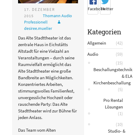
Facebook
Twitter
17. DEZEMBER
Thomann Audio
2015
Professionell
desiree.mueller
Kategorien
Das Alte Stadttheater ist das
Allgemein
(42)
zentrale Haus in Eichstätts
Altstadt für eine Vielzahl an
Audio
(59)
Veranstaltungen – durch seine
(15)
Raumvielfalt ermöglicht das
Beschallungstechnik
Alte Stadttheater eine große
& ELA
Bandbreite an Möglichkeiten.
Kirchenbeschallung
Konzentriertes Arbeiten,
(5)
stimmungsvolles Familienfest,
unvergessliche Hochzeit oder
Pro Rental
rauschende Party: Das Alte
Lösungen
Stadttheater wird zur Bühne für
(1)
jeden Anlass.
(10)
Das Team vom Alten
Studio- &