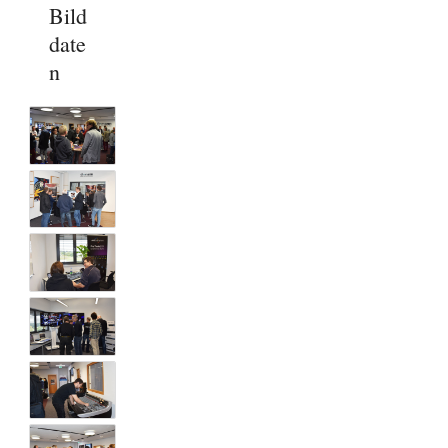
Bild
date
n