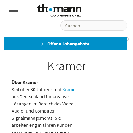
Suchen
nach:
Kling & Freitag
KS Digital
Offene Jobangebote
Kramer
Über Kramer
Seit über 30 Jahren steht
Kramer
aus Deutschland für kreative
Lösungen im Bereich des Video-,
Audio- und Computer-
Signalmanagements. Sie
arbeiten eng mit ihren Kunden
zusammen und lassen deren