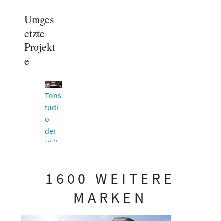
Umges
etzte
Projekt
e
Tons
tudi
o
der
Phil
har
mon
1600 WEITERE
ie
Gast
MARKEN
eig