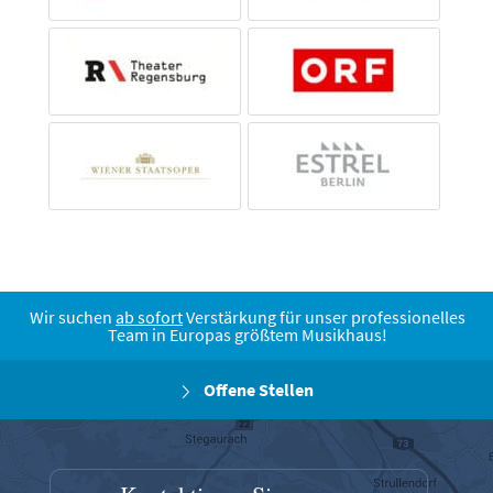
Wir suchen
ab sofort
Verstärkung für unser professionelles
Team in Europas größtem Musikhaus!
Offene Stellen