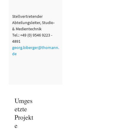
Stellvertretender
Abteilungsleiter, Studio-
& Medientechnik
Tel.: +49 (0) 9546 9223 -
4891
georg.biberger@thomann.
de
Umges
etzte
Projekt
e