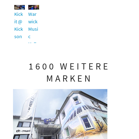
Kick
War
it @
wick
Kick
Musi
son
c
Hall
&
Tons
1600 WEITERE
tudi
o
MARKEN