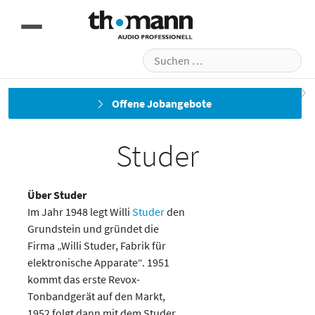
Suchen
nach:
Stage Tec
WolfVision
Offene Jobangebote
Studer
Über Studer
Im Jahr 1948 legt Willi
Studer
den
Grundstein und gründet die
Firma „Willi Studer, Fabrik für
elektronische Apparate“. 1951
kommt das erste Revox-
Tonbandgerät auf den Markt,
1952 folgt dann mit dem Studer