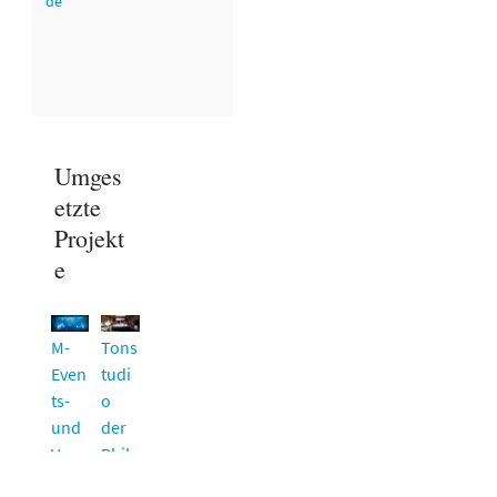
de
Umges
etzte
Projekt
e
M-
Tons
Even
tudi
ts-
o
und
der
Vera
Phil
nstal
har