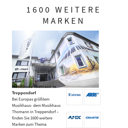
tung
mon
1600 WEITERE
stec
ie
hnik
Gast
MARKEN
Gmb
eig
H
Musikhaus Thomann in
Treppendorf
Bei Europas größtem
Musikhaus- dem Musikhaus
Thomann in Treppendorf –
finden Sie 1600 weitere
Marken zum Thema