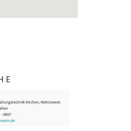
HE
hallungstechnik Kirchen, Mehrzweck-
allen
 - 4897
omann.de