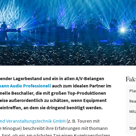
Fak
kender Lagerbestand und ein in allen A/V-Belangen
ann Audio Professionell
auch zum idealen Partner im
Pla
onelle Beschaller, die mit großen Top-Produktionen
weise außerordentlich zu schätzen, wenn Equipment
Rea
 eintreffen, an dem sie dringend benötigt werden.
Mit
und Veranstaltungstechnik GmbH
(z. B. Touren mit
lie Minogue) beschreibt ihre Erfahrungen mit thomann
Sta
„Egal, ob wir am nächsten Tag einen Kugelsperrbolzen