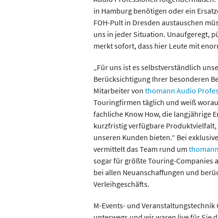
in Hamburg benötigen oder ein Ersatzc
FOH-Pult in Dresden austauschen mü
uns in jeder Situation. Unaufgeregt,
merkt sofort, dass hier Leute mit eno
„Für uns ist es selbstverständlich u
Berücksichtigung Ihrer besonderen Be
Mitarbeiter von
thomann Audio Profes
Touringfirmen täglich und weiß worauf
fachliche Know How, die langjährige 
kurzfristig verfügbare Produktvielfalt
unseren Kunden bieten.“ Bei exklusi
vermittelt das Team rund um
thomann 
sogar für größte Touring-Companies 
bei allen Neuanschaffungen und berüc
Verleihgeschäfts.
M-Events- und Veranstaltungstechnik 
unterwegs und wir waren live für Sie 