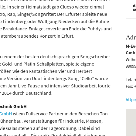
lle. In seiner Heimatstadt gab Clueso wieder einmal
tro, Rap, Singer/Songwriter: Der Erfurter spielte neue
do Lindenberg oder Wolfgang Niedecken auf die Bühne
ine Breakdance-Einlage, coverte am Ende die Puhdys und
Adr
n atemberaubendes Konzert in Erfurt.
M-Ev
Gmb
u einem der besten deutschsprachigen Songschreiber
Wilhe
 Gold- und Platin-Schallplatten, spielte eigene
99099
ößen wie den Fantastischen Vier und Herbert
me Version von Udo Lindenbergs Song “Cello” wurde
Tel.: 
inem Jahr Live-Pause und intensiver Studioarbeit tourte
Fax: +
ur 2014 durch Deutschland.
http
technik GmbH
k GmbH
ist ein Fullservice Partner in den Bereichen Ton-
Bühnenbau. Veranstaltungen für Industrie, Messen,
ie Galas stehen auf der Tageordnung. Dabei sind
l essentiell. „Die große Produktvielfalt, die kurzen