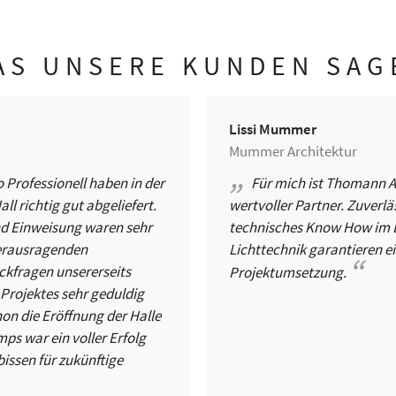
AS UNSERE KUNDEN SAG
Lissi Mummer
Mummer Architektur
Professionell haben in der
Für mich ist Thomann Au
l richtig gut abgeliefert.
wertvoller Partner. Zuverl
nd Einweisung waren sehr
technisches Know How im B
herausragenden
Lichttechnik garantieren e
ckfragen unsererseits
Projektumsetzung.
Projektes sehr geduldig
on die Eröffnung der Halle
s war ein voller Erfolg
issen für zukünftige