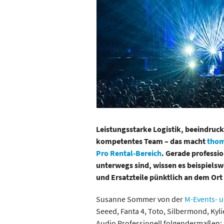
Leistungsstarke Logistik, beeindruc
kompetentes Team – das macht
thom
Pro Rental-Bereich
. Gerade professi
unterwegs sind, wissen es beispiels
und Ersatzteile pünktlich an dem Ort
Susanne Sommer von der
M-Events- 
Seeed, Fanta 4, Toto, Silbermond, Ky
Audio Professionell folgendermaßen: 