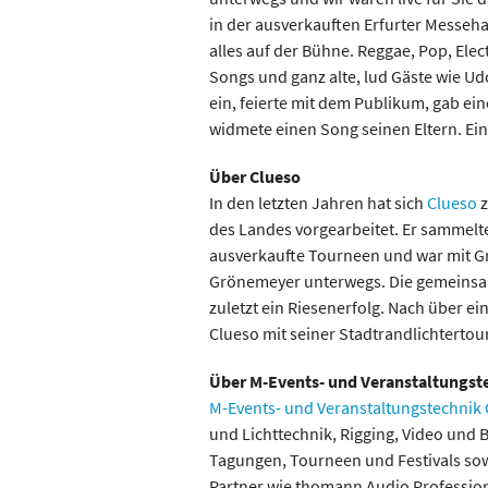
in der ausverkauften Erfurter Messeha
alles auf der Bühne. Reggae, Pop, Elec
Songs und ganz alte, lud Gäste wie U
ein, feierte mit dem Publikum, gab e
widmete einen Song seinen Eltern. Ei
Über Clueso
In den letzten Jahren hat sich
Clueso
z
des Landes vorgearbeitet. Er sammelte
ausverkaufte Tourneen und war mit Gr
Grönemeyer unterwegs. Die gemeinsa
zuletzt ein Riesenerfolg. Nach über e
Clueso mit seiner Stadtrandlichterto
Über M-Events- und Veranstaltungs
M-Events- und Veranstaltungstechni
und Lichttechnik, Rigging, Video und 
Tagungen, Tourneen und Festivals sow
Partner wie thomann Audio Professionel