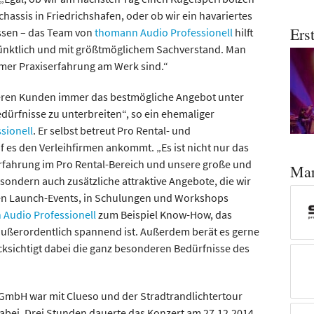
hassis in Friedrichshafen, oder ob wir ein havariertes
Ers
ssen – das Team von
thomann Audio Professionell
hilft
 pünktlich und mit größtmöglichem Sachverstand. Man
rmer Praxiserfahrung am Werk sind.“
nseren Kunden immer das bestmögliche Angebot unter
dürfnisse zu unterbreiten“, so ein ehemaliger
sionell
. Er selbst betreut Pro Rental- und
 es den Verleihfirmen ankommt. „Es ist nicht nur das
Erfahrung im Pro Rental-Bereich und unsere große und
Ma
, sondern auch zusätzliche attraktive Angebote, die wir
ven Launch-Events, in Schulungen und Workshops
Audio Professionell
zum Beispiel Know-How, das
außerordentlich spannend ist. Außerdem berät es gerne
ksichtigt dabei die ganz besonderen Bedürfnisse des
GmbH war mit Clueso und der Stradtrandlichtertour
dabei. Drei Stunden dauerte das Konzert am 27.12.2014