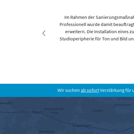
ag, über einen Zeitraum von
Im Rahmen der Sanierungsmaßnahm
örtests ebenso einzurichten
Professionell wurde damit beauftragt
 werden.
erweitern. Die Installation eines
Studioperipherie für Ton und Bild u
Wir suchen
ab sofort
Verstärkung für 