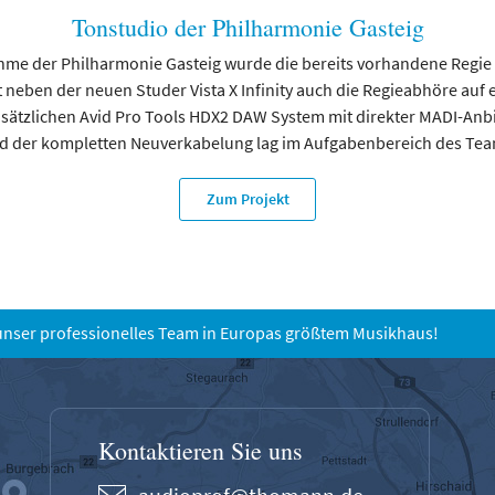
Tonstudio der Philharmonie Gasteig
e der Philharmonie Gasteig wurde die bereits vorhandene Regie 
 neben der neuen Studer Vista X Infinity auch die Regieabhöre auf e
 zusätzlichen Avid Pro Tools HDX2 DAW System mit direkter MADI-Anbi
nd der kompletten Neuverkabelung lag im Aufgabenbereich des Te
Zum Projekt
unser professionelles Team in Europas größtem Musikhaus!
Kontaktieren Sie uns