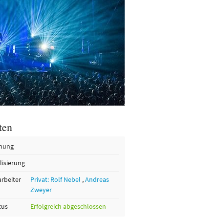
ten
nung
lisierung
arbeiter
Privat: Rolf Nebel
,
Andreas
Zweyer
tus
Erfolgreich abgeschlossen