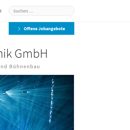
Suchen
t
nach:
Offene Jobangebote
Nächstes
hnik GmbH
o und Bühnenbau