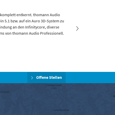
komplett entkernt. thomann Audio
Das Sennheiser AD
in 5.1 bzw. auf ein Auro 3D-System zu
ndung an den Infinitycore, diverse
ams von thomann Audio Professionell.
Offene Stellen