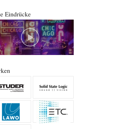
te Eindrücke
rken