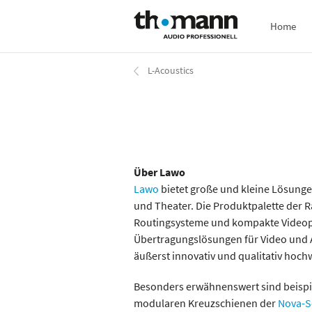
Direkt
Home
zum
Inhalt
L-Acoustics
Über Lawo
Lawo
bietet große und kleine Lösungen
und Theater. Die Produktpalette der R
Routingsysteme und kompakte Videopr
Übertragungslösungen für Video und A
äußerst innovativ und qualitativ hoc
Besonders erwähnenswert sind beispi
modularen Kreuzschienen der
Nova-S